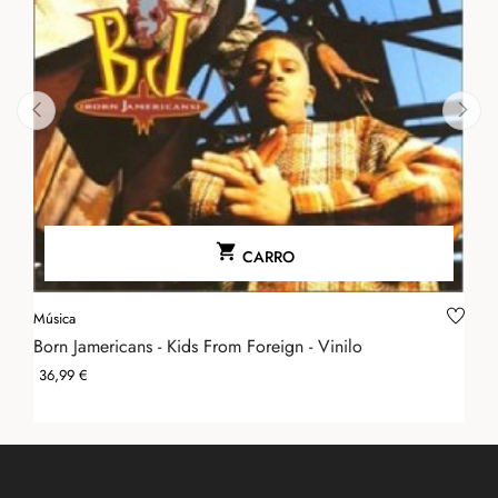
‹
›

CARRO
Música
Born Jamericans - Kids From Foreign - Vinilo
Precio
36,99 €