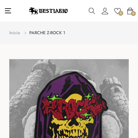
Navegación
☰
0
0
de
palanca
Inicio
PARCHE Z-ROCK 1