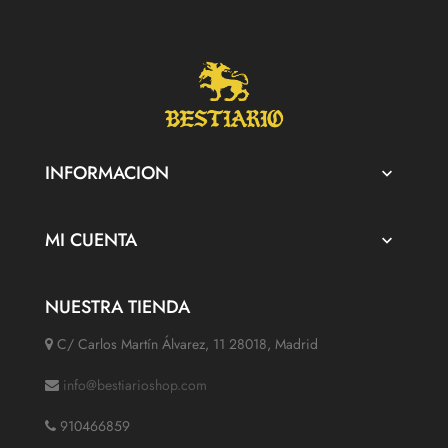
INFORMACION

MI CUENTA

NUESTRA TIENDA
C/ Carlos Martín Álvarez, 11 28018, Madrid
info@bestiarioshop.com
910466859