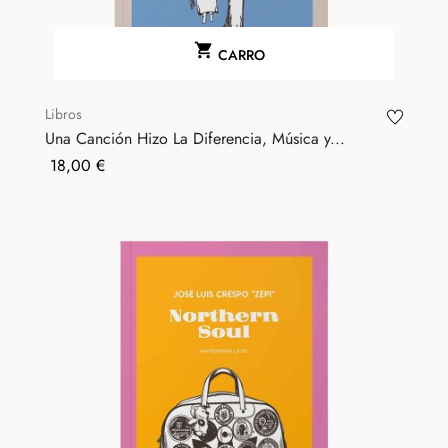

CARRO
Libros
Una Canción Hizo La Diferencia, Música y...
Precio
18,00 €