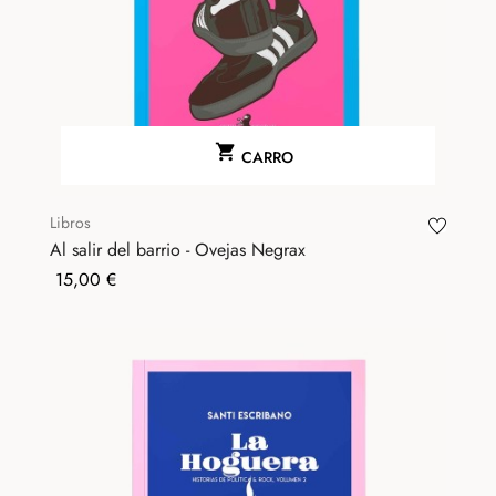

CARRO
Libros
Al salir del barrio - Ovejas Negrax
Precio
15,00 €