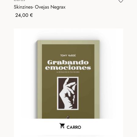
Skinzines- Ovejas Negrax
Precio
24,00 €

CARRO