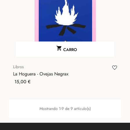

CARRO
Libros
La Hoguera - Ovejas Negrax
Precio
15,00 €
Mostrando 1-9 de 9 artículo(s)