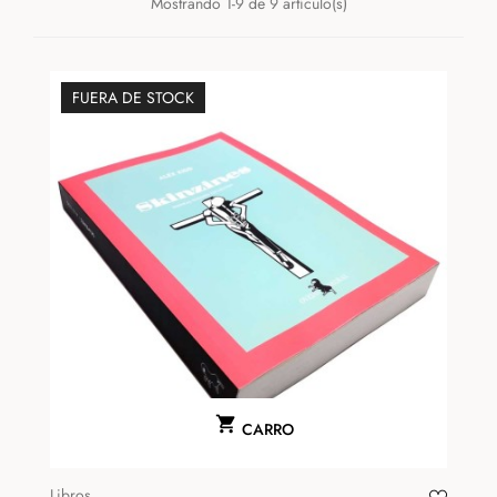
Mostrando 1-9 de 9 artículo(s)
FUERA DE STOCK

CARRO
Libros