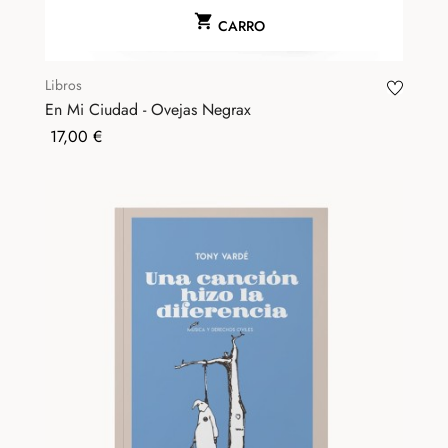

CARRO
Libros
En Mi Ciudad - Ovejas Negrax
Precio
17,00 €