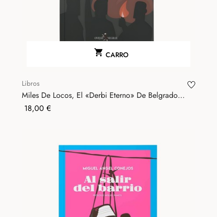

CARRO
Libros
Miles De Locos, El «Derbi Eterno» De Belgrado
-...
Precio
18,00 €