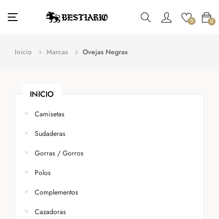
Navegación
☰
0
0
de
palanca
Inicio
Marcas
Ovejas Negrax
INICIO
Camisetas
Sudaderas
Gorras / Gorros
Polos
Complementos
Cazadoras