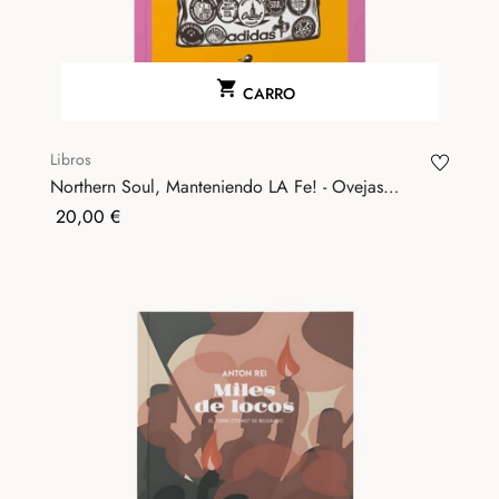

CARRO
Libros
Northern Soul, Manteniendo LA Fe! - Ovejas
Negrax
Precio
20,00 €