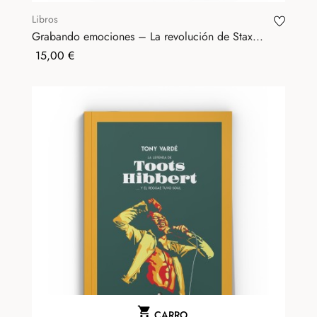
Libros
Grabando emociones – La revolución de Stax...
Precio
15,00 €

CARRO