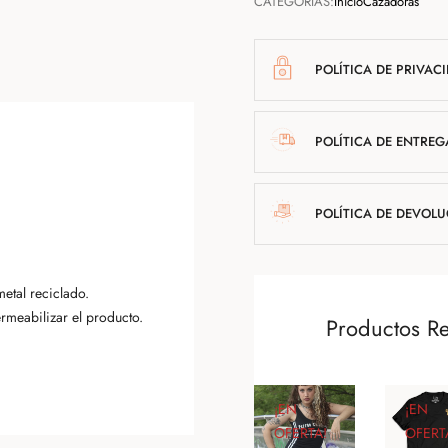
CATEGORÍAS:
Inicio
Cazadoras
POLÍTICA DE PRIVAC
POLÍTICA DE ENTREG
POLÍTICA DE DEVOL
etal reciclado.
rmeabilizar el producto.
Productos R
¡EN
¡EN
OFERTA!
OFERT