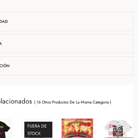
IDAD
A
UCIÓN
elacionados
( 16 Otros Productos De La Misma Categoria )
FUERA DE
¡EN
¡EN
A!
STOCK
OFERTA!
OFERTA!