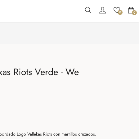
0
0
kas Riots Verde - We
rdado Logo Vallekas Riots con martillos cruzados.