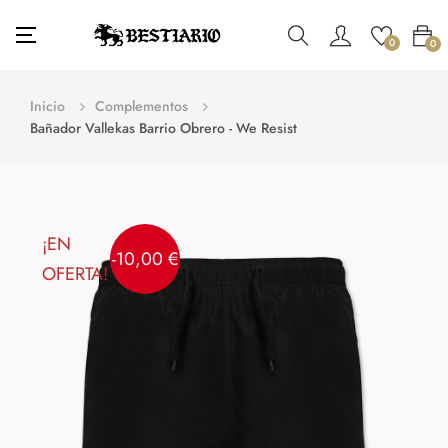
Navegación
☰
0
0
de
palanca
Inicio
Complementos
Bañador Vallekas Barrio Obrero - We Resist
¡EN
-10,00 €
OFERTA!