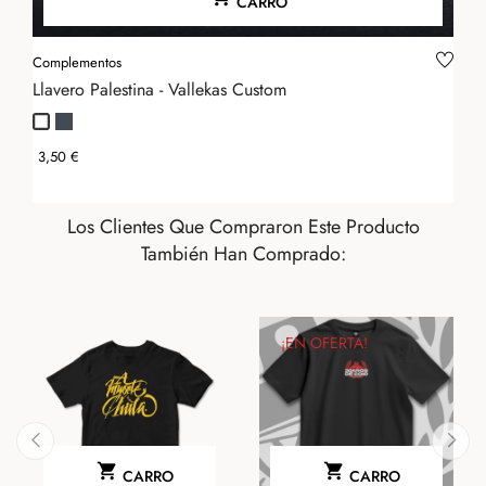
CARRO
Complementos
Llavero Palestina - Vallekas Custom
Negro
Blanco
Precio
3,50 €
Los Clientes Que Compraron Este Producto
También Han Comprado:
¡EN OFERTA!


CARRO
CARRO
‹
›