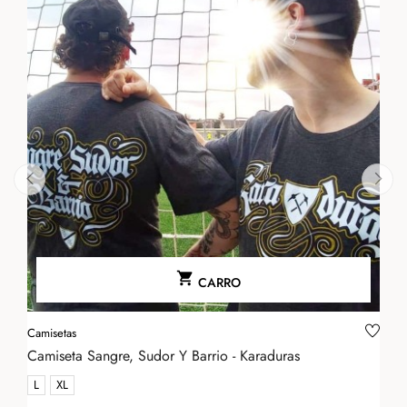
‹
›

CARRO
Camisetas
Camiseta Sangre, Sudor Y Barrio - Karaduras
L
XL