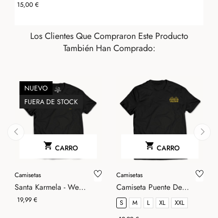
Precio
15,00 €
Los Clientes Que Compraron Este Producto
También Han Comprado:
NUEVO
FUERA DE STOCK


CARRO
CARRO
‹
›
Camisetas
Camisetas
Santa Karmela - We
Camiseta Puente De
Resist
Vallekas
Precio
19,99 €
S
M
L
XL
XXL