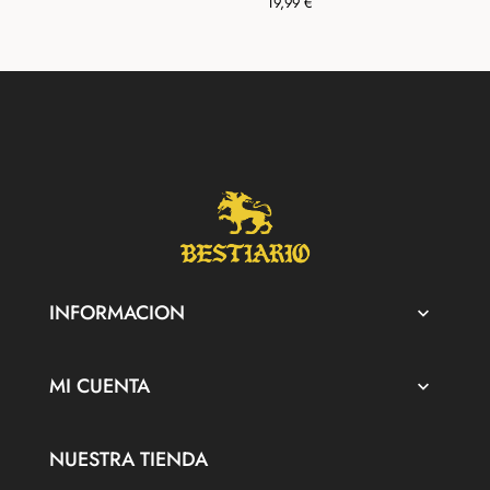
Precio
19,99 €
INFORMACION

MI CUENTA

NUESTRA TIENDA