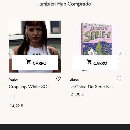
También Han Comprado:


CARRO
CARRO
‹
›
Mujer
Libros
Crop Top White SC -
La Chica De Serie B-
Sinners
Autsaider Comics
Precio
21,00 €
L
Precio
14,99 €