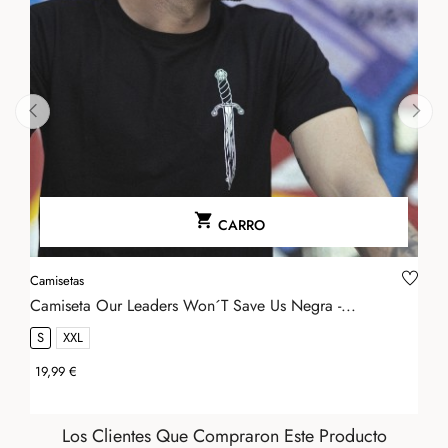
‹
›

CARRO
Camisetas
Camiseta Our Leaders Won´t Save Us Negra -...
S
XXL
Precio
19,99 €
Los Clientes Que Compraron Este Producto