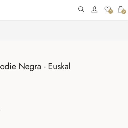
0
0
oodie Negra - Euskal
s