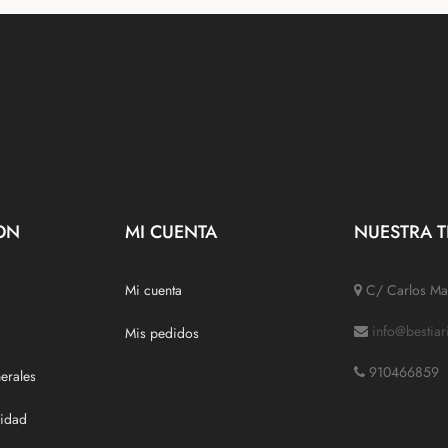
ON
MI CUENTA
NUESTRA T
Mi cuenta
C/ Carlos Mar
info@bestia
Mis pedidos
910466859
erales
cidad