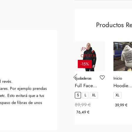
Productos R
¡EN
OFERTA!
-15%
Sudaderas
Inicio
 revés.
Full Face
Hoodie
‹
lares. Por ejemplo prendas
Hoodie
Broken
S
L
XL
XL
tc. Esto evitará que a tus
"Terrace
Dreams -
aspaso de fibras de unos
89,99 €
Precio
Soul" -
Precio
Precio
Proscrito
39,99 €
PgWear
Crew
Regular
76,49 €