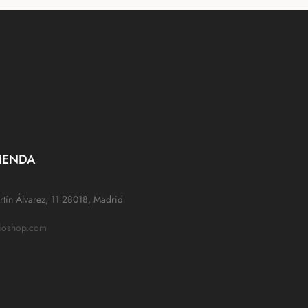
IENDA
tín Álvarez, 11 28018, Madrid
rioshop.com