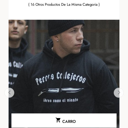
( 16 Otros Productos De La Misma Categoria )
‹
›

CARRO