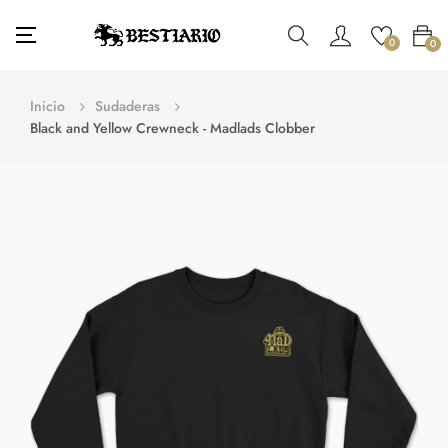
Navegación
☰
0
0
de
palanca
Inicio
Sudaderas
Black and Yellow Crewneck - Madlads Clobber