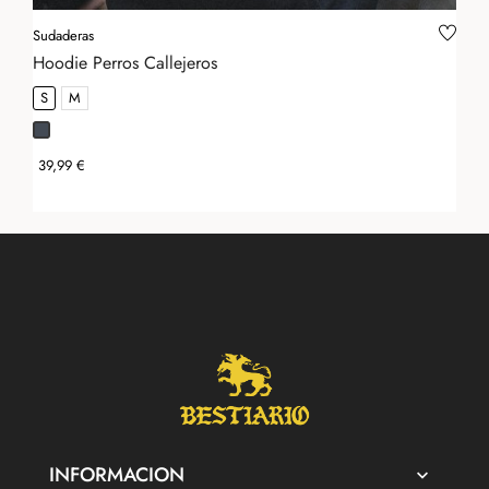
Sudaderas
Hoodie Perros Callejeros
S
M
Negro
Precio
39,99 €
INFORMACION
