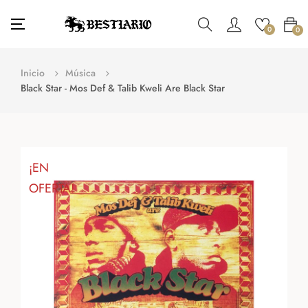
Navegación
☰
0
0
de
palanca
Inicio
Música
Black Star - Mos Def & Talib Kweli Are Black Star
¡EN
OFERTA!