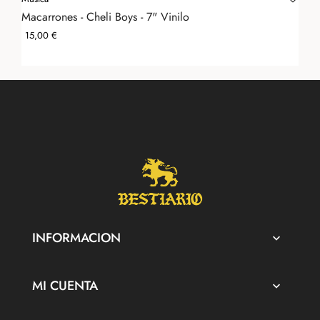
Macarrones - Cheli Boys - 7" Vinilo
Precio
15,00 €
INFORMACION

MI CUENTA
