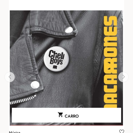
‹
›

CARRO
Música