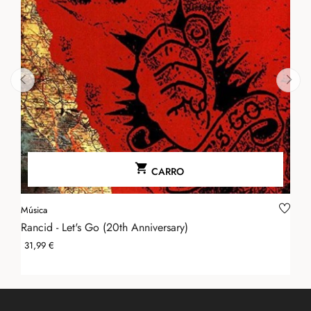
‹
›

CARRO
Música
Rancid - Let's Go (20th Anniversary)
Precio
31,99 €