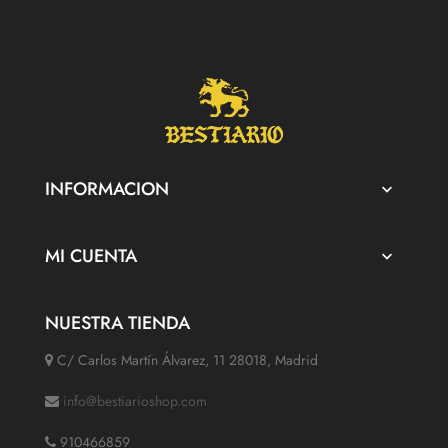
INFORMACION

MI CUENTA

NUESTRA TIENDA
C/ Carlos Martín Álvarez, 11 28018, Madrid
info@bestiarioshop.com
910466859