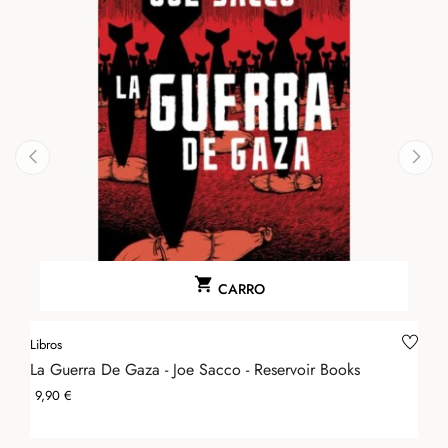
‹
›

CARRO
Libros
La Guerra De Gaza - Joe Sacco - Reservoir Books
Precio
9,90 €