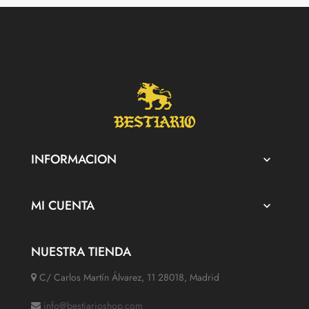
INFORMACION

MI CUENTA

NUESTRA TIENDA
C/ Carlos Martín Álvarez, 11 28018, Madrid
info@bestiarioshop.com