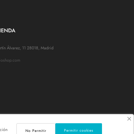
IENDA
tín Álvarez, 11 28018, Madrid
rioshop.com
ción
Permitir cookies
No Permitir