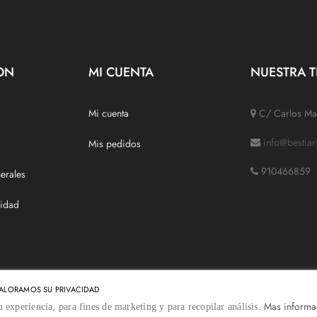
ON
MI CUENTA
NUESTRA T
Mi cuenta
C/ Carlos Mar
info@bestia
Mis pedidos
910466859
erales
cidad
ALORAMOS SU PRIVACIDAD
Mas informa
u experiencia, para fines de marketing y para recopilar análisis.