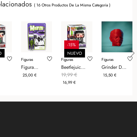
elacionados
( 16 Otros Productos De La Misma Categoria )
¡EN
A!
OFERTA!
-15%
O
NUEVO
Figuras
Figuras
Figuras
›
Figura
Beetlejuice
Grinder De
Misfits Fiend
Figura
Lenin -
19,99 €
ecio
Precio
Precio
Precio
Precio
25,00 €
15,50 €
Walk
Funko POP!
Enemigos
Regular
16,99 €
nko
Among Us
Movies
De Esp
(Green) -...
Vinyl...