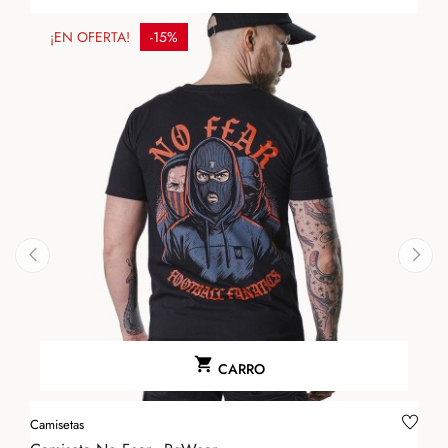
¡EN OFERTA!
-15%
‹
›

CARRO
Camisetas