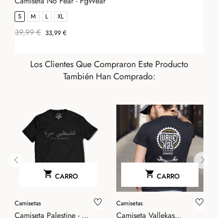
Camiseta No Fear - PgWear
S
M
L
XL
39,99 €
Precio
Precio
33,99 €
Regular
Los Clientes Que Compraron Este Producto
También Han Comprado:


CARRO
CARRO
‹
›
Camisetas
Camisetas
Camiseta Palestine - We
Camiseta Vallekas