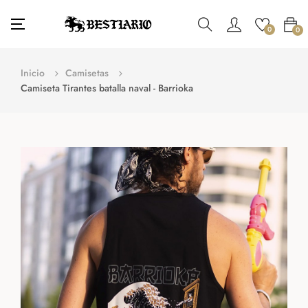
Navegación
☰
0
0
de
palanca
Inicio
Camisetas
Camiseta Tirantes batalla naval - Barrioka