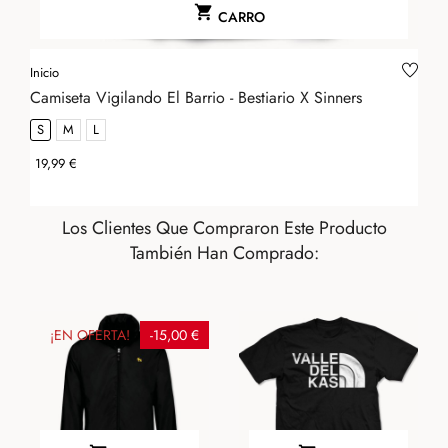

CARRO
Inicio
Camiseta Vigilando El Barrio - Bestiario X Sinners
S
M
L
Precio
19,99 €
Los Clientes Que Compraron Este Producto
También Han Comprado:
¡EN OFERTA!
-15,00 €