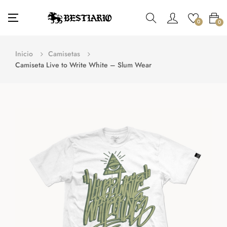
Navegación
☰
0
0
de
palanca
Inicio
Camisetas
Camiseta Live to Write White – Slum Wear