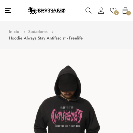
Navegación
☰
0
0
de
palanca
Inicio
Sudaderas
Hoodie Always Stay Antifascist - Freelife