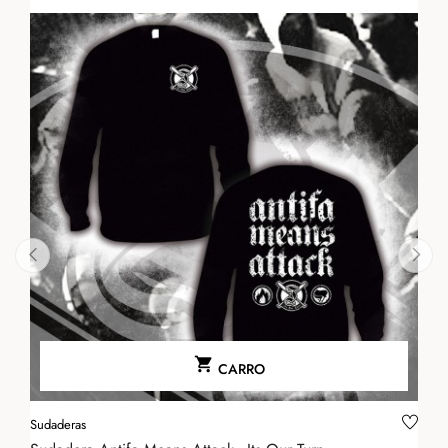
‹
›

CARRO
Sudaderas