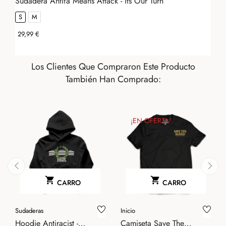
Sudadera Antifa Means Attack - Its Our Turn
S
M
Precio
29,99 €
Los Clientes Que Compraron Este Producto
También Han Comprado:
¡EN OFERTA!


CARRO
CARRO
‹
›
Sudaderas
Inicio
Hoodie Antiracist -
Camiseta Save The