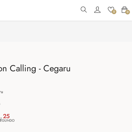
0
0
n Calling - Cegaru
ru
h
24
SEGUNDO