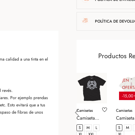
POLÍTICA DE DEVOL
Productos R
 calidad a una tinta en el
¡EN
OFERT
 revés.
-15,00
lares. Por ejemplo prendas
tc. Esto evitará que a tus
Camisetas
Camisetas
aspaso de fibras de unos
Camiseta
Camiseta
‹
No Laws No
The Og T
S
M
L
S
M
Borders -
Classic Fi
XL
XXL
XL