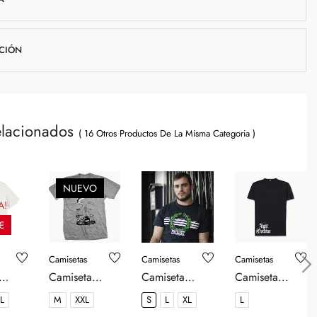
UCIÓN
elacionados
( 16 Otros Productos De La Misma Categoria )
NUEVO
A!
 €
Camisetas
Camisetas
Camisetas
Camiseta
Camiseta
Camiseta
›
our
Chivatos
Antiracist -
Basic Black -
L
M
XXL
S
L
XL
L
t
Under Water
Freelife
Fight