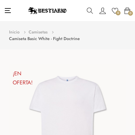
Navegación
☰
0
0
de
palanca
Inicio
Camisetas
Camiseta Basic White - Fight Doctrine
¡EN
OFERTA!