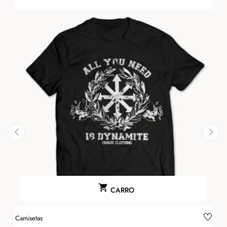
‹
›

CARRO
Camisetas